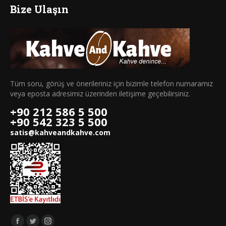
Bize Ulaşın
Tüm soru, görüş ve önerileriniz için bizimle telefon numaramız
veya eposta adresimiz üzerinden iletişime geçebilirsiniz.
+90 212 586 5 500
+90 542 323 5 500
satis@kahveandkahve.com
Bizi takip edin: