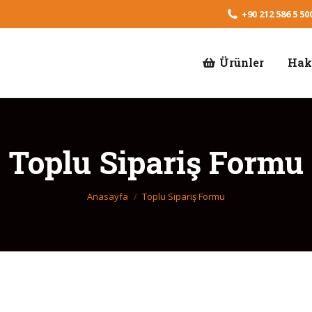
+90 212 586 5 500
Ürünler
Hak
Toplu Sipariş Formu
Buradasınız:
Anasayfa
Toplu Sipariş Formu