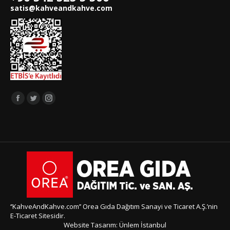
satis@kahveandkahve.com
Bizi takip edin:
Facebook
Twitter
Instagram
page
page
page
opens
opens
opens
in
in
in
new
new
new
window
window
window
‘’KahveAndKahve.com’’ Orea Gıda Dağıtım Sanayi ve Ticaret A.Ş.’nin
E-Ticaret Sitesidir.
Website Tasarım:
Ünlem İstanbul