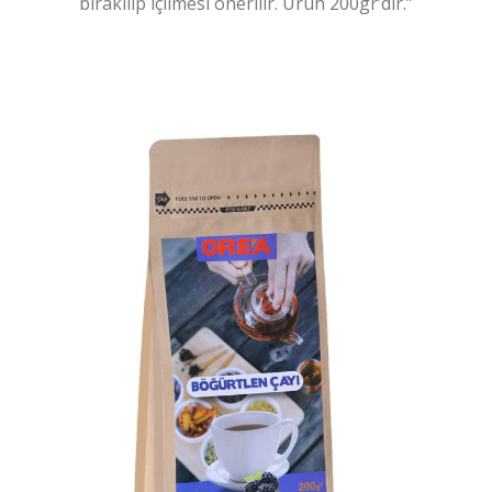
bırakılıp içilmesi önerilir. Ürün 200gr’dır.”