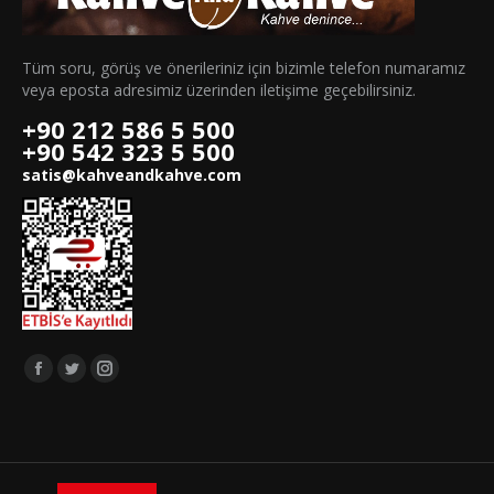
Tüm soru, görüş ve önerileriniz için bizimle telefon numaramız
veya eposta adresimiz üzerinden iletişime geçebilirsiniz.
+90 212 586 5 500
+90 542 323 5 500
satis@kahveandkahve.com
Bizi takip edin:
Facebook
Twitter
Instagram
page
page
page
opens
opens
opens
in
in
in